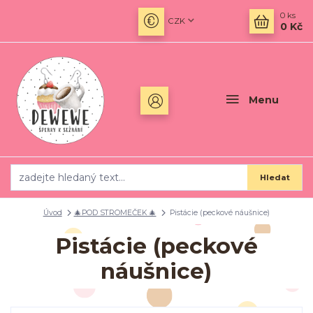
0
ks
CZK
0 Kč
Menu
Hledat
Úvod
🎄POD STROMEČEK 🎄
Pistácie (peckové náušnice)
Pistácie (peckové
náušnice)