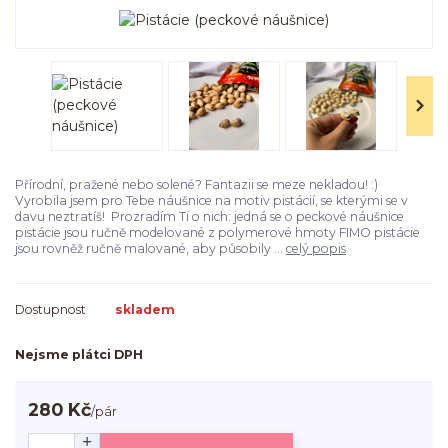
Přírodní, pražené nebo solené? Fantazii se meze nekladou! :)
Vyrobila jsem pro Tebe náušnice na motiv pistácií, se kterými se v
davu neztratíš! Prozradím Ti o nich: jedná se o peckové náušnice
pistácie jsou ručně modelované z polymerové hmoty FIMO pistácie
jsou rovněž ručně malované, aby působily ...
celý popis
Dostupnost
skladem
Nejsme plátci DPH
280 Kč
/
pár