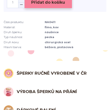
Přidat do košíku
Číslo produktu:
NA0411
Materiál:
fimo, kov
Druh šperku:
náušnice
Typ náušnice:
pecka
Druh kovu:
chirurgická ocel
Hlavní barva:
béžová, pistáciová
ŠPERKY RUČNĚ VYROBENÉ V ČR
VÝROBA ŠPERKŮ NA PŘÁNÍ
DÁRKOVÉ BALENÍ