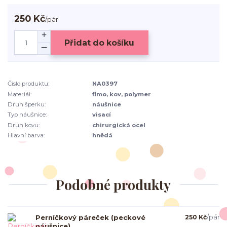
250 Kč
/
pár
Přidat do košíku
Číslo produktu:
NA0397
Materiál:
fimo, kov, polymer
Druh šperku:
náušnice
Typ náušnice:
visací
Druh kovu:
chirurgická ocel
Hlavní barva:
hnědá
Podobné produkty
Perníčkový páreček (peckové
250 Kč
/
pár
náušnice)