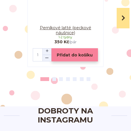
Perníkové latté (peckové
Perníkové l
náušnice)
1-2 týdny
350 Kč
/
pár
Přidat do košíku
DOBROTY NA
INSTAGRAMU