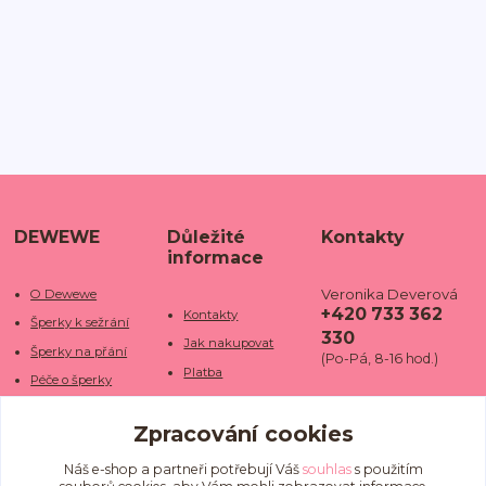
DEWEWE
Důležité
Kontakty
informace
Veronika Deverová
O Dewewe
+420 733 362
Kontakty
Šperky k sežrání
330
Jak nakupovat
Šperky na přání
(Po-Pá, 8-16 hod.)
Platba
Péče o šperky
Doba dodání
info@dewe
Trhy a jarmarky
we.cz
Zpracování cookies
Doprava
Kamenné obchody
Vrácení a reklamace
Fotogalerie
Náš e-shop a partneři potřebují Váš
souhlas
s použitím