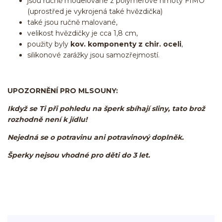
jsou ručně modelované z polymerové hmoty FIMO
(uprostřed je vykrojená také hvězdička)
také jsou ručně malované,
velikost hvězdičky je cca 1,8 cm,
použity byly
kov. komponenty z chir. oceli
,
silikonové zarážky jsou samozřejmostí.
UPOZORNĚNÍ PRO MLSOUNY:
Ikdyž se Ti při pohledu na šperk sbíhají sliny, tato brož
rozhodně není k jídlu!
Nejedná se o potravinu ani potravinový doplněk.
Šperky nejsou vhodné pro děti do 3 let.