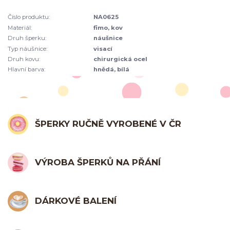
Číslo produktu:
NA0625
Materiál:
fimo, kov
Druh šperku:
náušnice
Typ náušnice:
visací
Druh kovu:
chirurgická ocel
Hlavní barva:
hnědá, bílá
ŠPERKY RUČNĚ VYROBENÉ V ČR
VÝROBA ŠPERKŮ NA PŘÁNÍ
DÁRKOVÉ BALENÍ