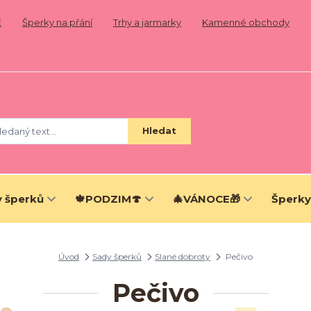
E
Šperky na přání
Trhy a jarmarky
Kamenné obchody
Hledat
 šperků
🍁PODZIM🍄
🎄VÁNOCE🎁
Šperky
Úvod
Sady šperků
Slané dobroty
Pečivo
Pečivo