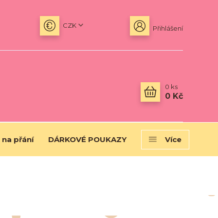
CZK
Přihlášení
0
ks
0 Kč
 na přání
DÁRKOVÉ POUKAZY
Více