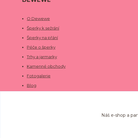
DEWEWE
O Dewewe
Šperky k sežrání
Šperky na přání
Péče o šperky
Trhy a jarmarky
Kamenné obchody
Fotogalerie
Blog
Náš e-shop a par