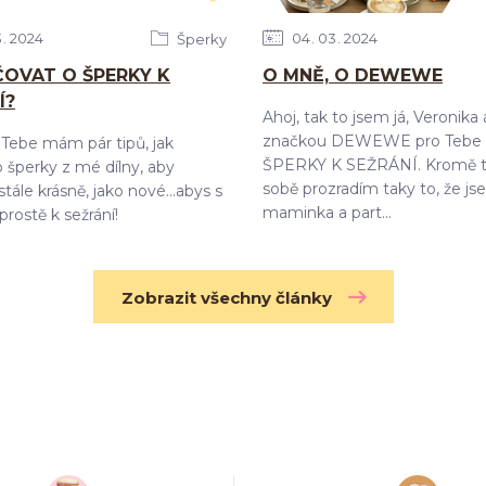
3
2024
04
03
2024
Šperky
ČOVAT O ŠPERKY K
O MNĚ, O DEWEWE
Í?
Ahoj, tak to jsem já, Veronika
značkou DEWEWE pro Tebe 
Tebe mám pár tipů, jak
ŠPERKY K SEŽRÁNÍ. Kromě t
 šperky z mé dílny, aby
sobě prozradím taky to, že j
tále krásně, jako nové...abys s
maminka a part...
prostě k sežrání!
Zobrazit všechny články