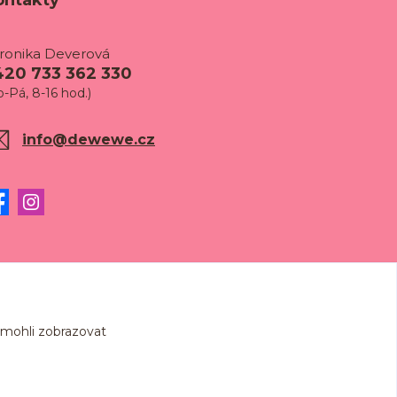
ontakty
ronika Deverová
420 733 362 330
o-Pá, 8-16 hod.)
info@dewewe.cz
 mohli zobrazovat