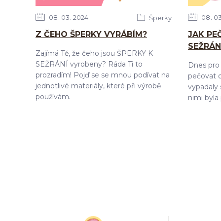
08
03
2024
08
0
Šperky
Z ČEHO ŠPERKY VYRÁBÍM?
JAK PE
SEŽRÁN
Zajímá Tě, že čeho jsou ŠPERKY K
SEŽRÁNÍ vyrobeny? Ráda Ti to
Dnes pro 
prozradím! Pojď se se mnou podívat na
pečovat o
jednotlivé materiály, které při výrobě
vypadaly s
používám.
nimi byla 