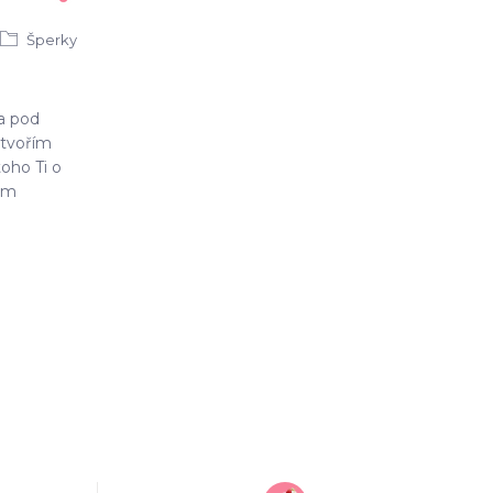
Šperky
 a pod
tvořím
oho Ti o
sem