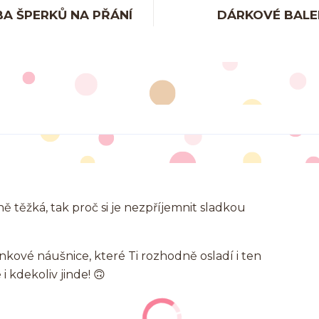
A ŠPERKŮ NA PŘÁNÍ
DÁRKOVÉ BALE
ně těžká, tak proč si je nezpříjemnit sladkou
inkové náušnice, které Ti rozhodně osladí i ten
 i kdekoliv jinde! 🙃