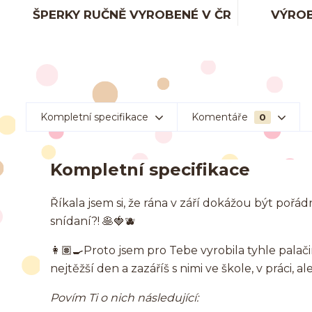
ŠPERKY RUČNĚ VYROBENÉ V ČR
VÝROB
Kompletní specifikace
Komentáře
0
Kompletní specifikace
Říkala jsem si, že rána v září dokážou být pořád
snídaní?! 🥞🍓🫐
👩🏽‍🍳Proto jsem pro Tebe vyrobila tyhle palač
nejtěžší den a zazáříš s nimi ve škole, v práci, ale
Povím Ti o nich následující: