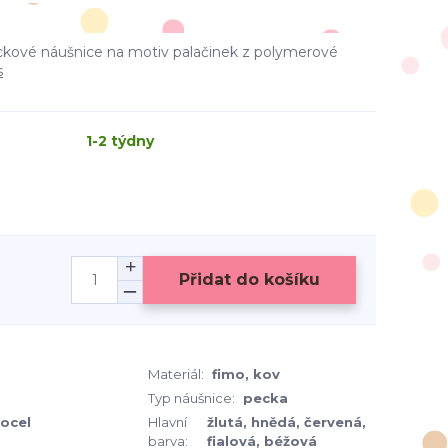
ové náušnice na motiv palačinek z polymerové
s
1-2 týdny
Přidat do košíku
Materiál:
fimo, kov
Typ náušnice:
pecka
 ocel
Hlavní
žlutá, hnědá, červená,
barva:
fialová, béžová