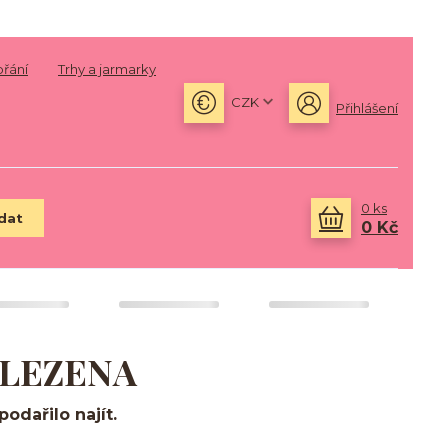
přání
Trhy a jarmarky
CZK
Přihlášení
0
ks
dat
0 Kč
ALEZENA
odařilo najít.