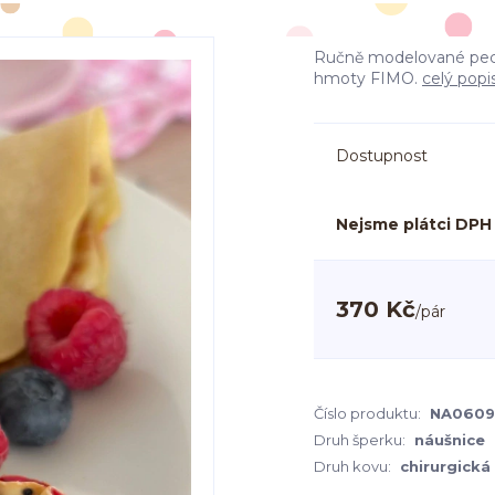
Ručně modelované peck
hmoty FIMO.
celý popi
Dostupnost
Nejsme plátci DPH
370 Kč
/
pár
Číslo produktu:
NA0609
Druh šperku:
náušnice
Druh kovu:
chirurgická