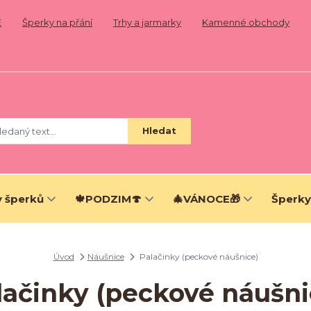
E
Šperky na přání
Trhy a jarmarky
Kamenné obchody
Hledat
 šperků
🍁PODZIM🍄
🎄VÁNOCE🎁
Šperky
Úvod
Náušnice
Palačinky (peckové náušnice)
lačinky (peckové náušni