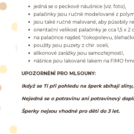
jedná se o peckové náušnice (viz. foto),
palačinky jsou ručně modelované z poly
jsou také ručně malované, aby působily rea
orientační velikost palačinky je cca 1,5 x 2 
na palačince najdeš "čokopolevu, šlehač
použity jsou puzety z chir. oceli,
silikonové zarážky jsou samozřejmostí,
nášnice jsou lakované lakem na FIMO hm
UPOZORNĚNÍ PRO MLSOUNY:
Ikdyž se Ti při pohledu na šperk sbíhají sliny
Nejedná se o potravinu ani potravinový dop
Šperky nejsou vhodné pro děti do 3 let.