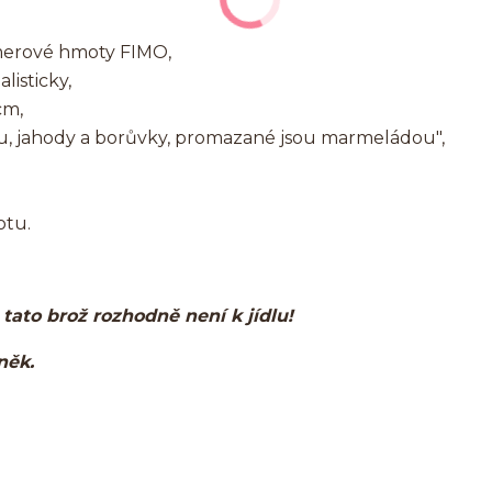
merové hmoty FIMO,
listicky,
cm,
ku, jahody a borůvky, promazané jsou marmeládou",
otu.
, tato brož rozhodně není k jídlu!
lněk.