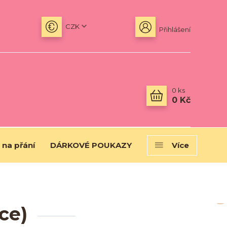
CZK
Přihlášení
0
ks
0 Kč
 na přání
DÁRKOVÉ POUKAZY
Více
ce)