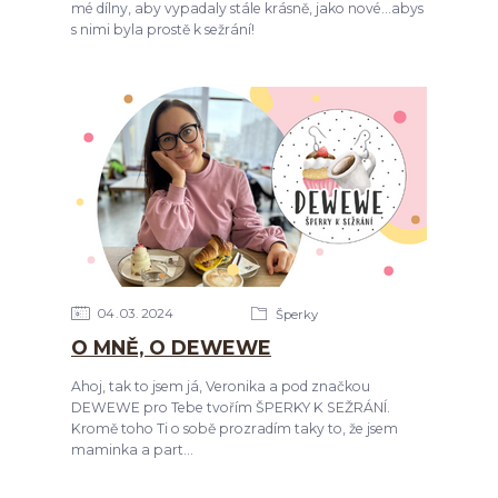
mé dílny, aby vypadaly stále krásně, jako nové...abys
s nimi byla prostě k sežrání!
04
03
2024
Šperky
O MNĚ, O DEWEWE
Ahoj, tak to jsem já, Veronika a pod značkou
DEWEWE pro Tebe tvořím ŠPERKY K SEŽRÁNÍ.
Kromě toho Ti o sobě prozradím taky to, že jsem
maminka a part...