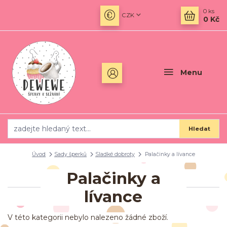
0
ks
CZK
0 Kč
Menu
Hledat
Úvod
Sady šperků
Sladké dobroty
Palačinky a lívance
Palačinky a
lívance
V této kategorii nebylo nalezeno žádné zboží.