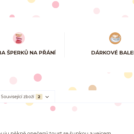
A ŠPERKŮ NA PŘÁNÍ
DÁRKOVÉ BALE
Související zboží
2
žňuju pěkně opečený toust se šunkou a vejcem.