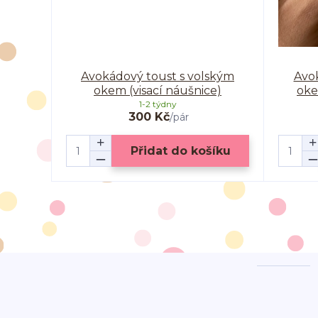
Avokádový toust s volským
Avo
okem (visací náušnice)
oke
1-2 týdny
300 Kč
/
pár
Přidat do košíku