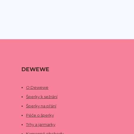
DEWEWE
O Dewewe
Šperky k sežrání
Šperky na přání
Péče o šperky
Trhy a jarmarky
Kamenné obchody