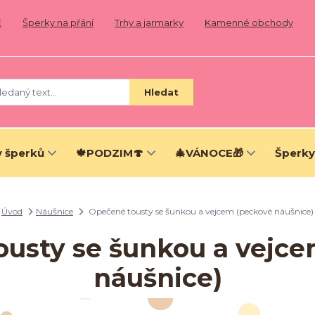
E
Šperky na přání
Trhy a jarmarky
Kamenné obchody
Hledat
 šperků
🍁PODZIM🍄
🎄VÁNOCE🎁
Šperky
Úvod
Náušnice
Opečené tousty se šunkou a vejcem (peckové náušnice)
usty se šunkou a vejc
náušnice)