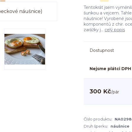
Tentokrát jsem vyměnil
šunkou a vejcem. Tahle 
náušnice! Vyrobené js
komponentů z chir. oceli
zarážky j...
celý popis
Dostupnost
Nejsme plátci DPH
300 Kč
/
pár
Číslo produktu:
NA0298
Druh šperku:
náušnice