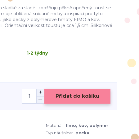
a sladké za slané...zbožňuju pěkně opečený toust se
moje oblíbená snídaně mi byla inspirací pro tyto
ou jako pecky z polymerové hmoty FIMO a kov.
. Orientační velikost toustu je cca 1,5 cm. Silikonové
1-2 týdny
Přidat do košíku
Materiál:
fimo, kov, polymer
Typ náušnice:
pecka