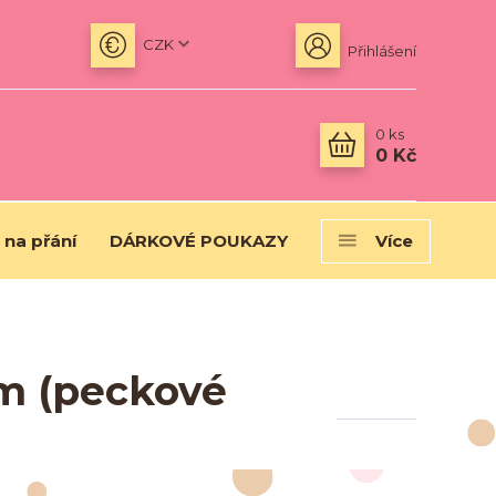
CZK
Přihlášení
0
ks
0 Kč
 na přání
DÁRKOVÉ POUKAZY
Více
em (peckové