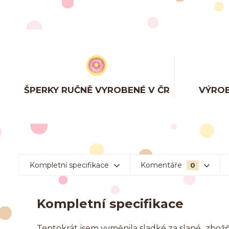
ŠPERKY RUČNĚ VYROBENÉ V ČR
VÝROB
Kompletní specifikace
Komentáře
0
Kompletní specifikace
Tentokrát jsem vyměnila sladké za slané...zbo