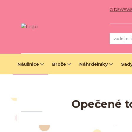
O DEWEW
Náušnice
Brože
Náhrdelníky
Sady
Opečené to