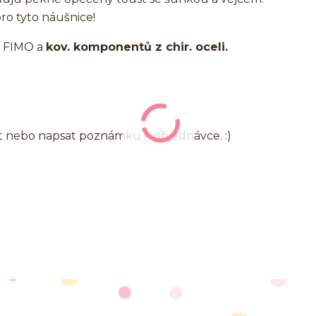
ro tyto náušnice!
y FIMO a
kov. komponentů z chir. oceli.
at nebo napsat poznámku k objednávce. :)