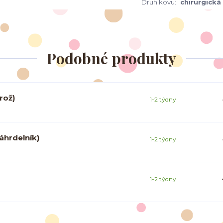
Druh kovu:
chirurgická
Podobné produkty
rož)
1-2 týdny
áhrdelník)
1-2 týdny
1-2 týdny