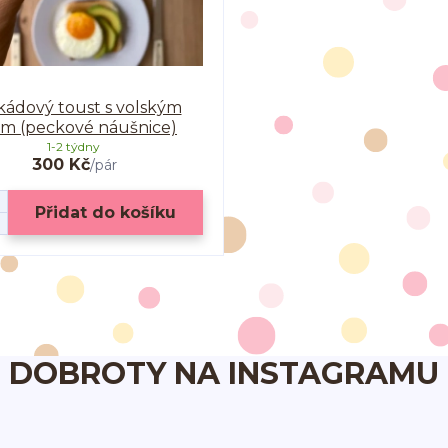
kádový toust s volským
m (peckové náušnice)
1-2 týdny
300 Kč
/
pár
Přidat do košíku
DOBROTY NA INSTAGRAMU