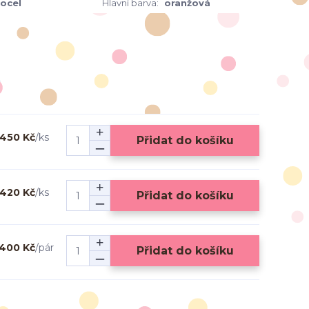
 ocel
Hlavní barva:
oranžová
450 Kč
/
ks
Přidat do košíku
420 Kč
/
ks
Přidat do košíku
400 Kč
/
pár
Přidat do košíku