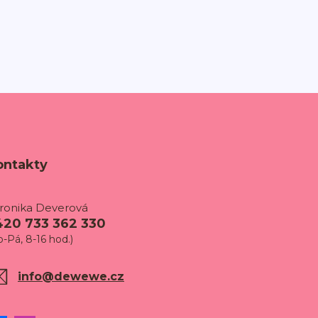
ontakty
ronika Deverová
420 733 362 330
o-Pá, 8-16 hod.)
info@dewewe.cz