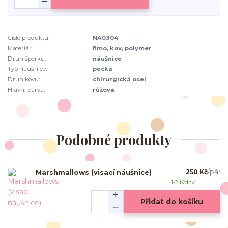
Číslo produktu:
NA0304
Materiál:
fimo, kov, polymer
Druh šperku:
náušnice
Typ náušnice:
pecka
Druh kovu:
chirurgická ocel
Hlavní barva:
růžová
Podobné produkty
Marshmallows (visací náušnice)
250 Kč
/
pár
1-2 týdny
Přidat do košíku