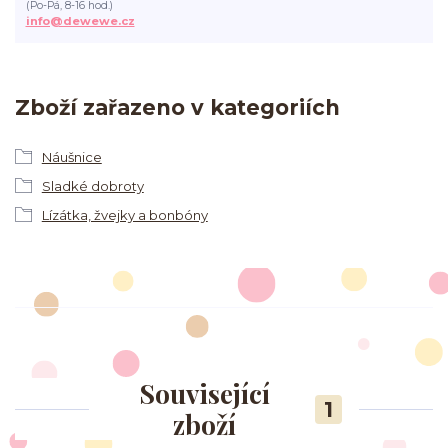
(Po-Pá, 8-16 hod.)
info@dewewe.cz
Zboží zařazeno v kategoriích
Náušnice
Sladké dobroty
Lízátka, žvejky a bonbóny
Související
1
zboží