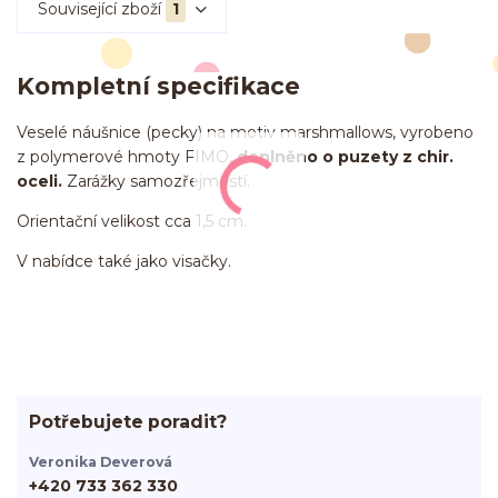
Související zboží
1
Kompletní specifikace
Veselé náušnice (pecky) na motiv marshmallows, vyrobeno
z polymerové hmoty FIMO,
doplněno o puzety z chir.
oceli.
Zarážky samozřejmostí.
Orientační velikost cca 1,5 cm.
V nabídce také jako visačky.
Potřebujete poradit?
Veronika Deverová
+420 733 362 330