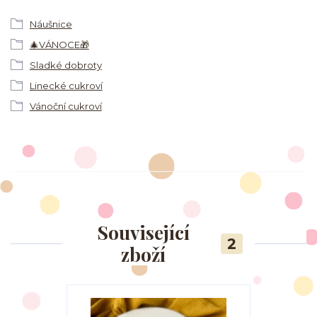
Náušnice
🎄VÁNOCE🎁
Sladké dobroty
Linecké cukroví
Vánoční cukroví
Související
2
zboží