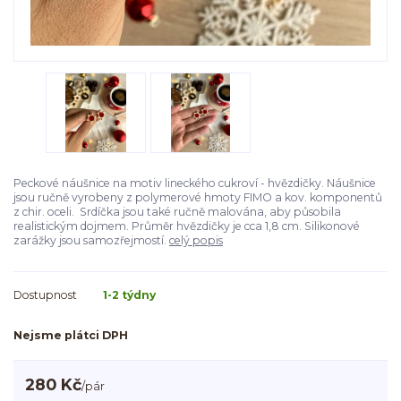
Peckové náušnice na motiv lineckého cukroví - hvězdičky. Náušnice
jsou ručně vyrobeny z polymerové hmoty FIMO a kov. komponentů
z chir. oceli. Srdíčka jsou také ručně malována, aby působila
realistickým dojmem. Průměr hvězdičky je cca 1,8 cm. Silikonové
zarážky jsou samozřejmostí.
celý popis
Dostupnost
1-2 týdny
Nejsme plátci DPH
280 Kč
/
pár