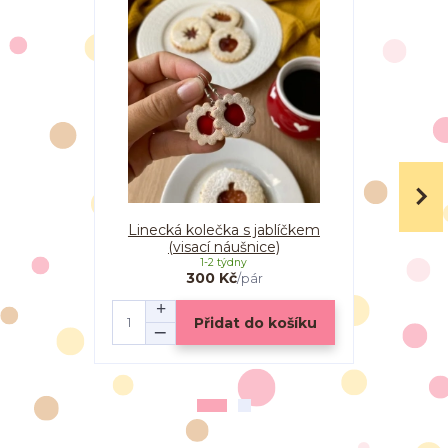
Linecká kolečka s jablíčkem
Linecká k
(visací náušnice)
(vi
1-2 týdny
300 Kč
/
pár
Přidat do košíku