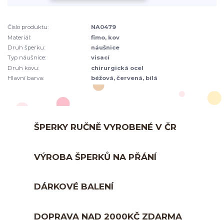
Číslo produktu:
NA0479
Materiál:
fimo, kov
Druh šperku:
náušnice
Typ náušnice:
visací
Druh kovu:
chirurgická ocel
Hlavní barva:
béžová, červená, bílá
ŠPERKY RUČNĚ VYROBENÉ V ČR
VÝROBA ŠPERKŮ NA PŘÁNÍ
DÁRKOVÉ BALENÍ
DOPRAVA NAD 2000KČ ZDARMA