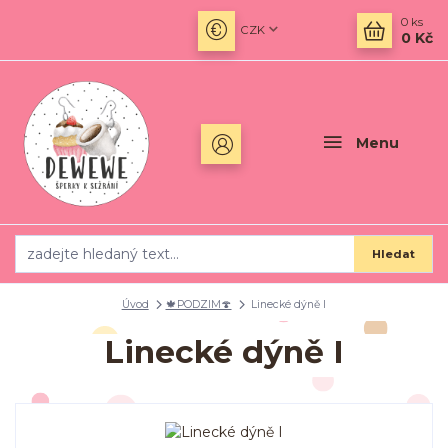
0
ks
CZK
0 Kč
Menu
Hledat
Úvod
🍁PODZIM🍄
Linecké dýně I
Linecké dýně I