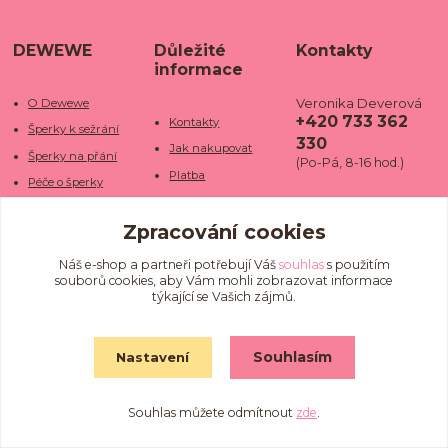
DEWEWE
Důležité
Kontakty
informace
Veronika Deverová
O Dewewe
+420 733 362
Kontakty
Šperky k sežrání
330
Jak nakupovat
Šperky na přání
(Po-Pá, 8-16 hod.)
Platba
Péče o šperky
Doba dodání
info@dewe
Trhy a jarmarky
we.cz
Zpracování cookies
Doprava
Kamenné obchody
Vrácení a reklamace
Fotogalerie
Náš e-shop a partneři potřebují Váš
souhlas
s použitím
souborů cookies, aby Vám mohli zobrazovat informace
Obchodní podmínky
Blog
týkající se Vašich zájmů.
Ochrana osobních
údajů
Souhlasím
Nastavení
Souhlas můžete odmítnout
zde
.
Vytvořeno na
Eshop-rychle.cz