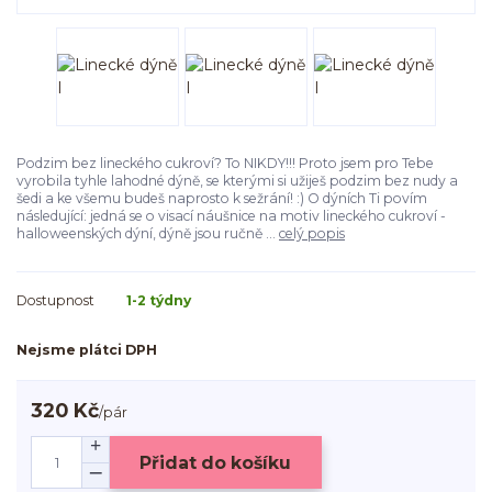
Podzim bez lineckého cukroví? To NIKDY!!! Proto jsem pro Tebe
vyrobila tyhle lahodné dýně, se kterými si užiješ podzim bez nudy a
šedi a ke všemu budeš naprosto k sežrání! :) O dýních Ti povím
následující: jedná se o visací náušnice na motiv lineckého cukroví -
halloweenských dýní, dýně jsou ručně ...
celý popis
Dostupnost
1-2 týdny
Nejsme plátci DPH
320 Kč
/
pár
Přidat do košíku