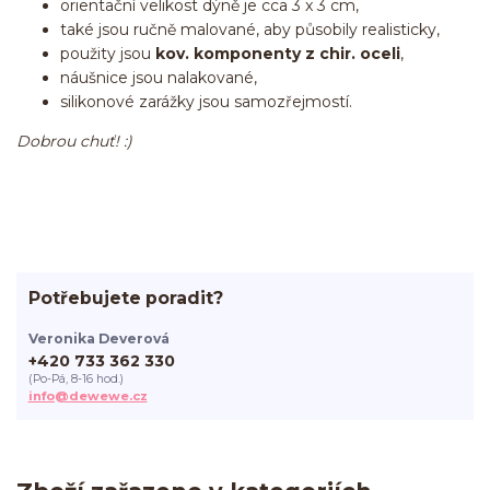
orientační velikost dýně je cca 3 x 3 cm,
také jsou ručně malované, aby působily realisticky,
použity jsou
kov. komponenty z chir. oceli
,
náušnice jsou nalakované,
silikonové zarážky jsou samozřejmostí.
Dobrou chuť! :)
Potřebujete poradit?
Veronika Deverová
+420 733 362 330
(Po-Pá, 8-16 hod.)
info@dewewe.cz