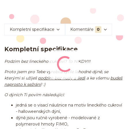
Kompletní specifikace
Komentáře
0
Kompletní specifikace
Podzim bez lineckého cukroví? To NIKDY!!!
Proto jsem pro Tebe vyrobila tyhle lahodné dýně, se
kterými si užiješ
podzim bez nudy a šedi
a ke všemu
budeš
naprosto k sežrání
! :)
O dýních Ti povím následující:
jedná se o visací náušnice na motiv lineckého cukroví
- halloweenských dýní,
dýně jsou ručně vyrobené - modelované z
polymerové hmoty FIMO,