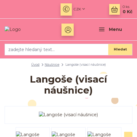
0
ks
CZK
0 Kč
Menu
Hledat
Úvod
Náušnice
Langoše (visací náušnice)
Langoše (visací
náušnice)