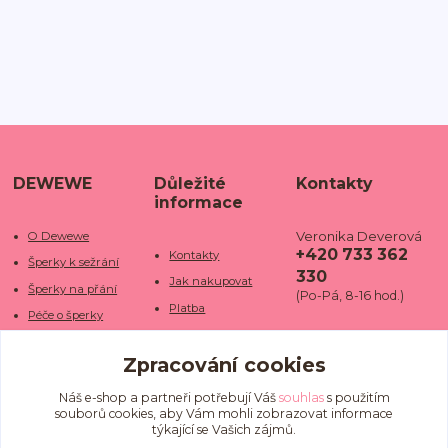
DEWEWE
Důležité
Kontakty
informace
Veronika Deverová
O Dewewe
+420 733 362
Kontakty
Šperky k sežrání
330
Jak nakupovat
Šperky na přání
(Po-Pá, 8-16 hod.)
Platba
Péče o šperky
Doba dodání
info@dewe
Trhy a jarmarky
we.cz
Zpracování cookies
Doprava
Kamenné obchody
Vrácení a reklamace
Fotogalerie
Náš e-shop a partneři potřebují Váš
souhlas
s použitím
souborů cookies, aby Vám mohli zobrazovat informace
Obchodní podmínky
Blog
týkající se Vašich zájmů.
Ochrana osobních