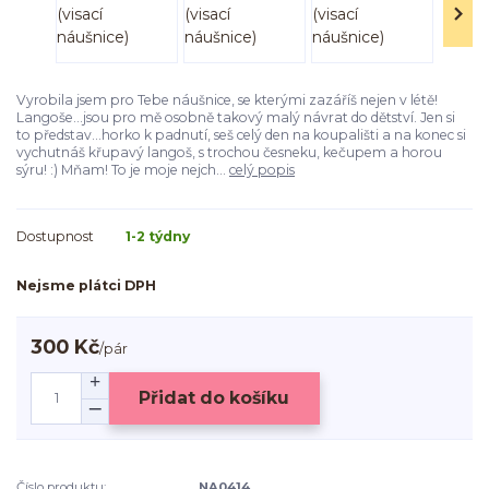
Vyrobila jsem pro Tebe náušnice, se kterými zazáříš nejen v létě!
Langoše...jsou pro mě osobně takový malý návrat do dětství. Jen si
to představ...horko k padnutí, seš celý den na koupališti a na konec si
vychutnáš křupavý langoš, s trochou česneku, kečupem a horou
sýru! :) Mňam! To je moje nejch...
celý popis
Dostupnost
1-2 týdny
Nejsme plátci DPH
300 Kč
/
pár
Přidat do košíku
Číslo produktu:
NA0414