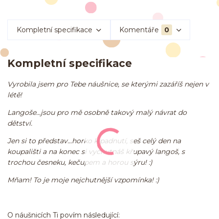
Kompletní specifikace
Komentáře
0
Kompletní specifikace
Vyrobila jsem pro Tebe náušnice, se kterými zazáříš nejen v
létě!
Langoše...jsou pro mě osobně takový malý návrat do
dětství.
Jen si to představ...horko k padnutí, seš celý den na
koupališti a na konec si vychutnáš křupavý langoš, s
trochou česneku, kečupem a horou sýru! :)
Mňam! To je moje nejchutnější vzpomínka! :)
O náušnicích Ti povím následující: