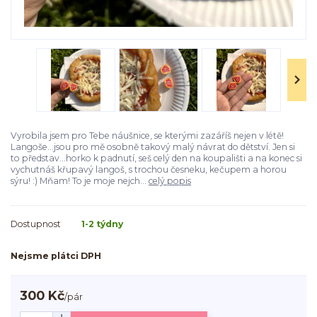
Vyrobila jsem pro Tebe náušnice, se kterými zazáříš nejen v létě!
Langoše...jsou pro mě osobně takový malý návrat do dětství. Jen si
to představ...horko k padnutí, seš celý den na koupališti a na konec si
vychutnáš křupavý langoš, s trochou česneku, kečupem a horou
sýru! :) Mňam! To je moje nejch...
celý popis
Dostupnost
1-2 týdny
Nejsme plátci DPH
300 Kč
/
pár