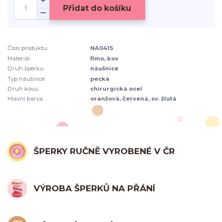
Přidat do košíku
Číslo produktu:
NA0415
Materiál:
fimo, kov
Druh šperku:
náušnice
Typ náušnice:
pecka
Druh kovu:
chirurgická ocel
Hlavní barva:
oranžová, červená, sv. žlutá
ŠPERKY RUČNĚ VYROBENÉ V ČR
VÝROBA ŠPERKŮ NA PŘÁNÍ