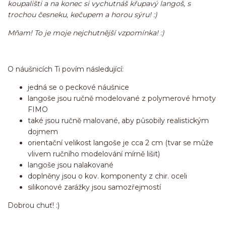
koupališti a na konec si vychutnáš křupavý langoš, s
trochou česneku, kečupem a horou sýru! :)
Mňam! To je moje nejchutnější vzpomínka! :)
O náušnicích Ti povím následující:
jedná se o peckové náušnice
langoše jsou ručně modelované z polymerové hmoty
FIMO
také jsou ručně malované, aby působily realistickým
dojmem
orientační velikost langoše je cca 2 cm (tvar se může
vlivem ručního modelování mírně lišit)
langoše jsou nalakované
doplněny jsou o kov. komponenty z chir. oceli
silikonové zarážky jsou samozřejmostí
Dobrou chuť! :)