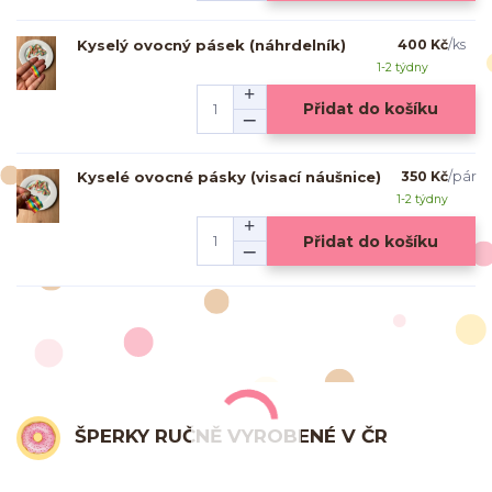
Kyselý ovocný pásek (náhrdelník)
400 Kč
/
ks
1-2 týdny
Přidat do košíku
Kyselé ovocné pásky (visací náušnice)
350 Kč
/
pár
1-2 týdny
Přidat do košíku
ŠPERKY RUČNĚ VYROBENÉ V ČR