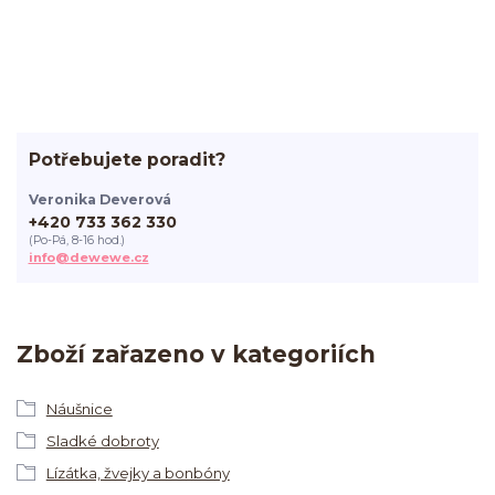
Potřebujete poradit?
Veronika Deverová
+420 733 362 330
(Po-Pá, 8-16 hod.)
info@dewewe.cz
Zboží zařazeno v kategoriích
Náušnice
Sladké dobroty
Lízátka, žvejky a bonbóny