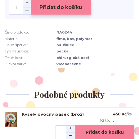
Přidat do košíku
Číslo produktu:
NA0244
Materiál:
fimo, kov, polymer
Druh šperku:
náušnice
Typ náušnice:
pecka
Druh kovu:
chirurgická ocel
Hlavní barva:
vícebarevné
Podobné produkty
Kyselý ovocný pásek (brož)
450 Kč
/
ks
1-2 týdny
Přidat do košíku