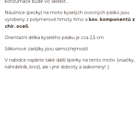
konzumace bude víc šklebit...
Náušnice (pecky) na motiv kyselých ovocných pásků jsou
vyrobeny z polymerové hmoty fimo a
kov. komponentů z
chir. oceli.
Orientační délka kyselého pásku je cca 2,5 cm.
Silikonové zarážky jsou samozřejmostí.
V nabídce najdete také další šperky na tento motiv (visačky,
náhrdelník, brož), ale i jiné dobroty a laskominy! :)