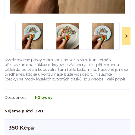
Kyselé ovocné pásky mám spojené s dětstvím. Konkrétně s
přestávkami na základce, kdy jsme všichni rychle s pětikorunou
běželi do bufetu a kupovali si tam tuhle laskominu. Následně jsme se
předháněli, kdo se u konzumace bude víc šklebit... Náušnice
(pecky) na motiv kyselých ovocných pásků jsou vyrobe...
celý popis
Dostupnost
1-2 týdny
Nejsme plátci DPH
350 Kč
/
pár