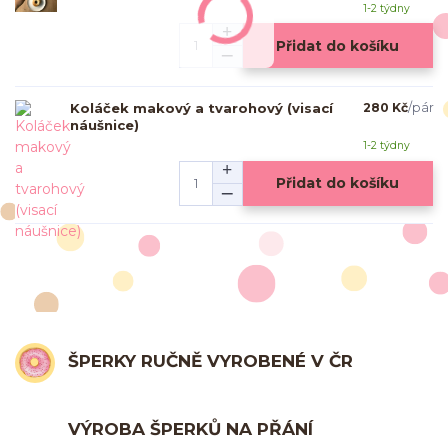
1-2 týdny
Přidat do košíku
Koláček makový a tvarohový (visací
280 Kč
/
pár
náušnice)
1-2 týdny
Přidat do košíku
ŠPERKY RUČNĚ VYROBENÉ V ČR
VÝROBA ŠPERKŮ NA PŘÁNÍ