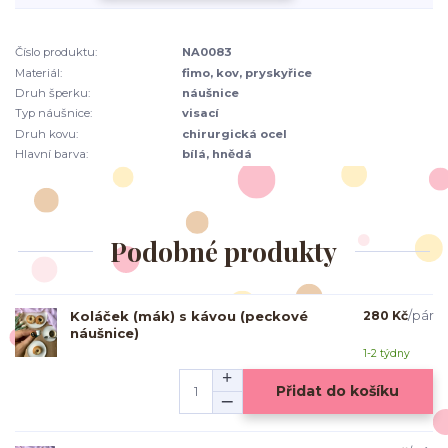
Číslo produktu:
NA0083
Materiál:
fimo, kov, pryskyřice
Druh šperku:
náušnice
Typ náušnice:
visací
Druh kovu:
chirurgická ocel
Hlavní barva:
bílá, hnědá
Podobné produkty
Koláček (mák) s kávou (peckové
280 Kč
/
pár
náušnice)
1-2 týdny
Přidat do košíku