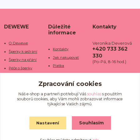
DEWEWE
Důležité
Kontakty
informace
Veronika Deverová
O Dewewe
+420 733 362
Kontakty
Šperky k sežrání
330
Jak nakupovat
Šperky na přání
(Po-Pá, 8-16 hod.)
Platba
Péče o šperky
Doba dodání
info@dewe
Trhy a jarmarky
we.cz
Zpracování cookies
Doprava
Kamenné obchody
Vrácení a reklamace
Fotogalerie
Náš e-shop a partneři potřebují Váš
souhlas
s použitím
souborů cookies, aby Vám mohli zobrazovat informace
Obchodní podmínky
Blog
týkající se Vašich zájmů.
Ochrana osobních
údajů
Souhlasím
Nastavení