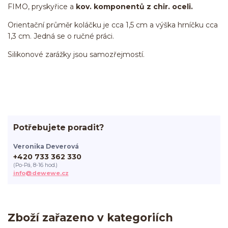
FIMO, pryskyřice a
kov. komponentů z chir. oceli.
Orientační průměr koláčku je cca 1,5 cm a výška hrníčku cca
1,3 cm. Jedná se o ručné práci.
Silikonové zarážky jsou samozřejmostí.
Potřebujete poradit?
Veronika Deverová
+420 733 362 330
(Po-Pá, 8-16 hod.)
info@dewewe.cz
Zboží zařazeno v kategoriích