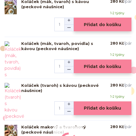
Koláček (mák, tvaroh) s kávou
280 Kč
/
pár
(peckové náušnice)
1-2 týdny
Přidat do košíku
Koláček (mák, tvaroh, povidla) s
280 Kč
/
pár
kávou (peckové náušnice)
1-2 týdny
Přidat do košíku
Koláček (tvaroh) s kávou (peckové
280 Kč
/
pár
náušnice)
1-2 týdny
Přidat do košíku
Koláček makový a tvarohový
280 Kč
/
pár
(peckové náušnice)