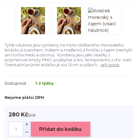
Tyhle náušnice jsou vyrobeny na motiv oblíbeného moravského
koláčku (s tvarohem, mákem a madlemi) a hrníčku s čajem (nechybí
ani trocha medu a citronu). Vyrobeny jsou jako visačky z
polymerové hmoty FIMO, pryskyřice a kov. komponentů z chir. oceli.
Orientační průměr koláčku je cca 1,5 cm a výška h...
celý popis
Dostupnost
1-2 týdny
Nejsme plátci DPH
280 Kč
/
pár
Přidat do košíku