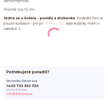
samozřejmostí.
Průměr cca 1,5 cm.
Jedná se o koláče - povidla a drobenka
. Poslední foto je
pouze ilustrační - pro představu, jaké další koláčky mám v
nabídce. :)
Potřebujete poradit?
Veronika Deverová
+420 733 362 330
(Po-Pá, 8-16 hod.)
info@dewewe.cz