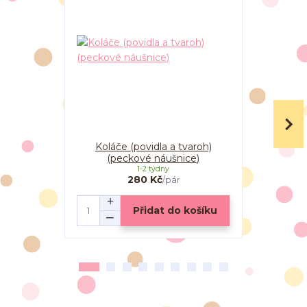
Koláče (povidla a tvaroh)
Koláče
(peckové náušnice)
(pec
1-2 týdny
280 Kč
/
pár
Přidat do košíku