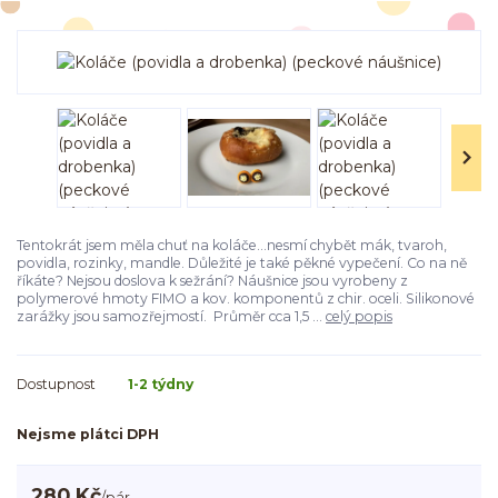
Tentokrát jsem měla chuť na koláče...nesmí chybět mák, tvaroh,
povidla, rozinky, mandle. Důležité je také pěkné vypečení. Co na ně
říkáte? Nejsou doslova k sežrání? Náušnice jsou vyrobeny z
polymerové hmoty FIMO a kov. komponentů z chir. oceli. Silikonové
zarážky jsou samozřejmostí. Průměr cca 1,5 ...
celý popis
Dostupnost
1-2 týdny
Nejsme plátci DPH
280 Kč
/
pár