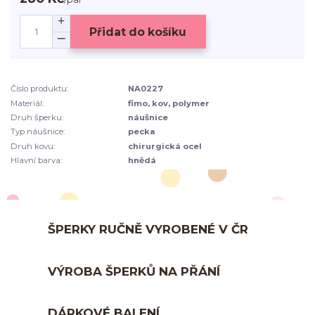
Přidat do košíku
Číslo produktu:
NA0227
Materiál:
fimo, kov, polymer
Druh šperku:
náušnice
Typ náušnice:
pecka
Druh kovu:
chirurgická ocel
Hlavní barva:
hnědá
ŠPERKY RUČNĚ VYROBENÉ V ČR
VÝROBA ŠPERKŮ NA PŘÁNÍ
DÁRKOVÉ BALENÍ