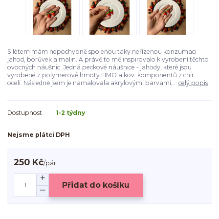
S létem mám nepochybně spojenou taky neřízenou konzumaci
jahod, borůvek a malin. A právě to mě inspirovalo k vyrobení těchto
ovocných náušnic. Jedná peckové náušnice - jahody, které jsou
vyrobené z polymerové hmoty FIMO a kov. komponentů z chir.
oceli. Následně jsem je namalovala akrylovými barvami,...
celý popis
Dostupnost
1-2 týdny
Nejsme plátci DPH
250 Kč
/
pár
Přidat do košíku