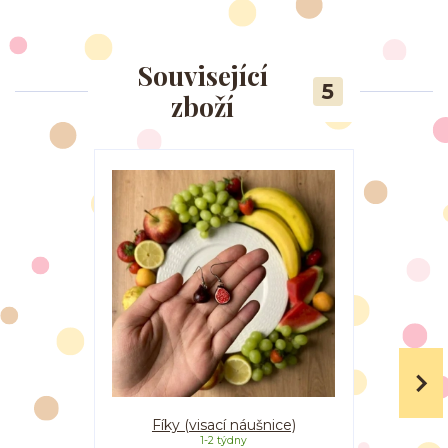
Související
5
zboží
Fíky (visací náušnice)
Maliny 
1-2 týdny