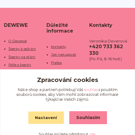
DEWEWE
Důležité
Kontakty
informace
Veronika Deverová
O Dewewe
+420 733 362
Kontakty
Šperky k sežrání
330
Jak nakupovat
Šperky na přání
(Po-Pá, 8-16 hod.)
Platba
Péče o šperky
Doba dodání
info@dewe
Trhy a jarmarky
we.cz
Zpracování cookies
Doprava
Kamenné obchody
Vrácení a reklamace
Fotogalerie
Náš e-shop a partneři potřebují Váš
souhlas
s použitím
souborů cookies, aby Vám mohli zobrazovat informace
Obchodní podmínky
Blog
týkající se Vašich zájmů.
Ochrana osobních
údajů
Souhlasím
Nastavení
Souhlas můžete odmítnout
zde
.