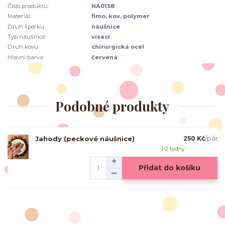
Číslo produktu:
NA0158
Materiál:
fimo, kov, polymer
Druh šperku:
náušnice
Typ náušnice:
visací
Druh kovu:
chirurgická ocel
Hlavní barva:
červená
Podobné produkty
Jahody (peckové náušnice)
250 Kč
/
pár
1-2 týdny
Přidat do košíku