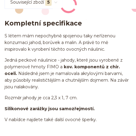
Související zboží
5
Kompletní specifikace
S létem mám nepochybně spojenou taky neřízenou
konzumaci jahod, borůvek a malin. A právě to mě
inspirovalo k vyrobení těchto ovocných náušnic.
Jedná peckové náušnice - jahody, které jsou vyrobené z
polymerové hmoty FIMO a
kov.
komponentů z chir.
oceli.
Následně jsem je namalovala akrylovými barvami,
aby působily realističtějším a chutnějším dojmem. Na závěr
jsou nalakovány.
Rozměr jahody je cca 2,3 x 1, 7 cm.
Silikonové zarážky jsou samozřejmostí.
V nabídce najdete také další ovocné šperky.