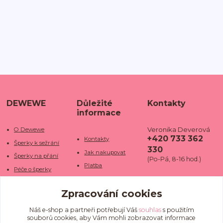
DEWEWE
Důležité
Kontakty
informace
Veronika Deverová
O Dewewe
+420 733 362
Kontakty
Šperky k sežrání
330
Jak nakupovat
Šperky na přání
(Po-Pá, 8-16 hod.)
Platba
Péče o šperky
Doba dodání
info@dewe
Trhy a jarmarky
we.cz
Zpracování cookies
Doprava
Kamenné obchody
Vrácení a reklamace
Fotogalerie
Náš e-shop a partneři potřebují Váš
souhlas
s použitím
souborů cookies, aby Vám mohli zobrazovat informace
Obchodní podmínky
Blog