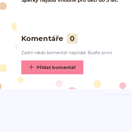
Šperky nejsou vhodné pro děti do 3 let.
Komentáře
0
Zatím nikdo komentář nepřidal. Buďte první.
Přidat komentář