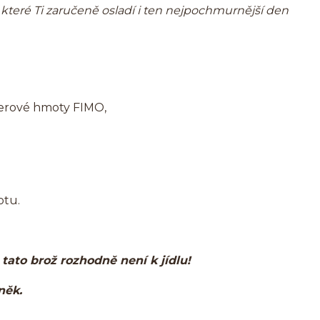
 které Ti zaručeně osladí i ten nejpochmurnější den
erové hmoty FIMO,
otu.
, tato brož rozhodně není k jídlu!
lněk.