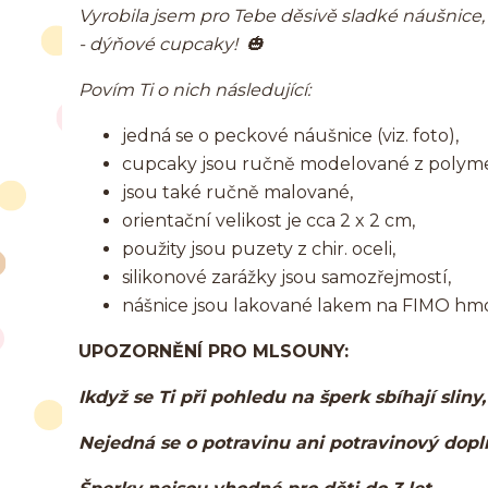
Vyrobila jsem pro Tebe děsivě sladké náušnice,
- dýňové cupcaky! 🎃
Povím Ti o nich následující:
jedná se o peckové náušnice (viz. foto),
cupcaky jsou ručně modelované z polym
jsou také ručně malované,
orientační velikost je cca 2 x 2 cm,
použity jsou puzety z chir. oceli,
silikonové zarážky jsou samozřejmostí,
nášnice jsou lakované lakem na FIMO hm
UPOZORNĚNÍ PRO MLSOUNY:
Ikdyž se Ti při pohledu na šperk sbíhají sliny
Nejedná se o potravinu ani potravinový dop