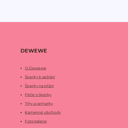
DEWEWE
O Dewewe
Šperky k sežrání
Šperky na přání
Péče o šperky
Trhy a jarmarky
Kamenné obchody
Fotogalerie