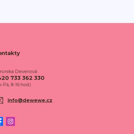
ontakty
ronika Deverová
420 733 362 330
o-Pá, 8-16 hod.)
info@dewewe.cz