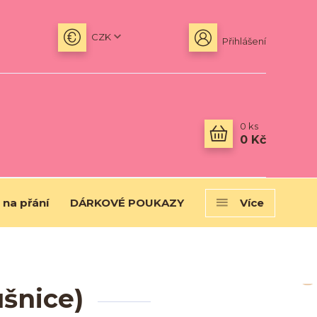
CZK
Přihlášení
0
ks
0 Kč
 na přání
DÁRKOVÉ POUKAZY
Více
šnice)