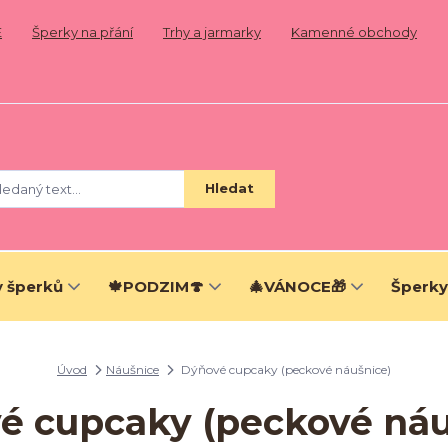
E
Šperky na přání
Trhy a jarmarky
Kamenné obchody
Hledat
 šperků
🍁PODZIM🍄
🎄VÁNOCE🎁
Šperky
Úvod
Náušnice
Dýňové cupcaky (peckové náušnice)
é cupcaky (peckové náu