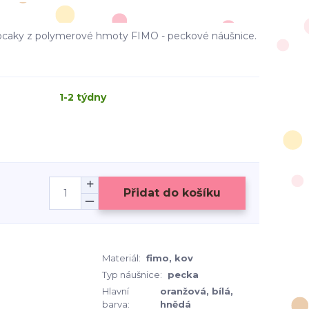
caky z polymerové hmoty FIMO - peckové náušnice.
1-2 týdny
Přidat do košíku
Materiál:
fimo, kov
Typ náušnice:
pecka
Hlavní
oranžová, bílá,
barva:
hnědá