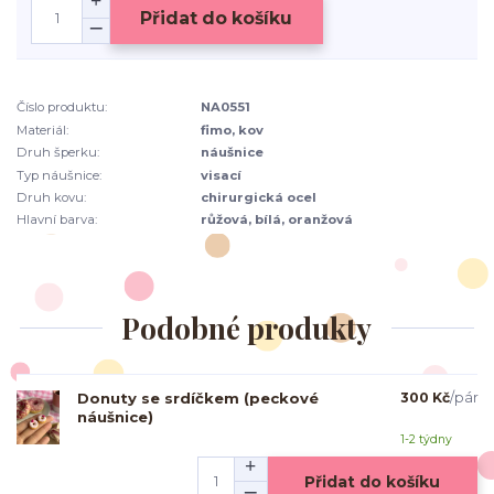
Přidat do košíku
Číslo produktu:
NA0551
Materiál:
fimo, kov
Druh šperku:
náušnice
Typ náušnice:
visací
Druh kovu:
chirurgická ocel
Hlavní barva:
růžová, bílá, oranžová
Podobné produkty
Donuty se srdíčkem (peckové
300 Kč
/
pár
náušnice)
1-2 týdny
Přidat do košíku