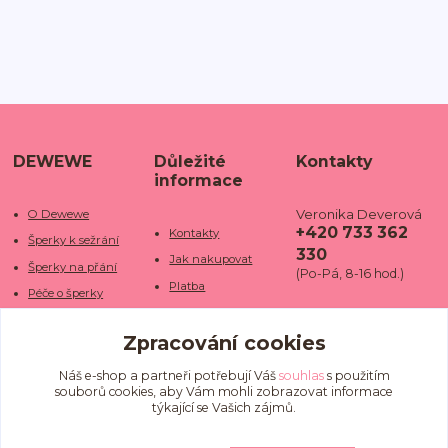
DEWEWE
Důležité
Kontakty
informace
Veronika Deverová
O Dewewe
+420 733 362
Kontakty
Šperky k sežrání
330
Jak nakupovat
Šperky na přání
(Po-Pá, 8-16 hod.)
Platba
Péče o šperky
Doba dodání
info@dewe
Trhy a jarmarky
we.cz
Zpracování cookies
Doprava
Kamenné obchody
Vrácení a reklamace
Fotogalerie
Náš e-shop a partneři potřebují Váš
souhlas
s použitím
souborů cookies, aby Vám mohli zobrazovat informace
Obchodní podmínky
Blog
týkající se Vašich zájmů.
Ochrana osobních
údajů