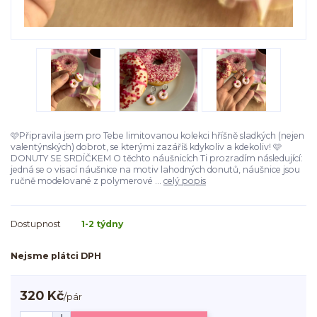
🩷Připravila jsem pro Tebe limitovanou kolekci hříšně sladkých (nejen
valentýnských) dobrot, se kterými zazáříš kdykoliv a kdekoliv! 🩷
DONUTY SE SRDÍČKEM O těchto náušnicích Ti prozradím následující:
jedná se o visací náušnice na motiv lahodných donutů, náušnice jsou
ručně modelované z polymerové ...
celý popis
Dostupnost
1-2 týdny
Nejsme plátci DPH
320 Kč
/
pár