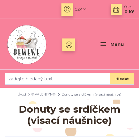
0
ks
CZK
0 Kč
Menu
Hledat
Úvod
🩷VALENTÝN🩷
Donuty se srdíčkem (visací náušnice)
Donuty se srdíčkem
(visací náušnice)