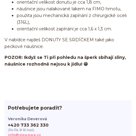
orientační velikost donutu je cca 1,8 cm,
náušnice jsou nalakované lakem na FIMO hmotu,
použita jsou mechanická zapínání z chirurgické oceli
(316L),
orientační velikost zapínání je cca 1,6 x 1,3 cm.
V nabídce najdeš DONUTY SE SRDÍČKEM také jako
peckové náušnice.
POZOR: Ikdyž se Ti při pohledu na šperk sbíhají sliny,
náušnice rozhodně nejsou k jídlu! 😁
Potřebujete poradit?
Veronika Deverová
+420 733 362 330
(Po-Pá, 8-16 hod.)
info@dewewe.cz