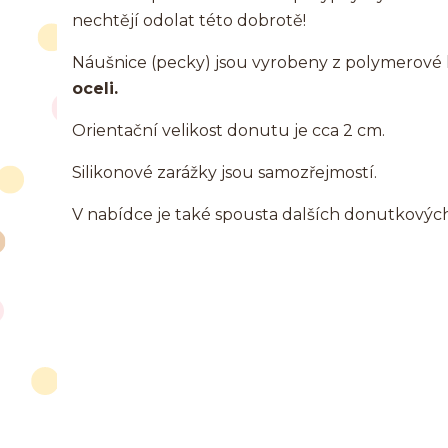
nechtějí odolat této dobrotě!
Náušnice (pecky) jsou vyrobeny z polymerov
oceli.
Orientační velikost donutu je cca 2 cm.
Silikonové zarážky jsou samozřejmostí.
V nabídce je také spousta dalších donutkovýc