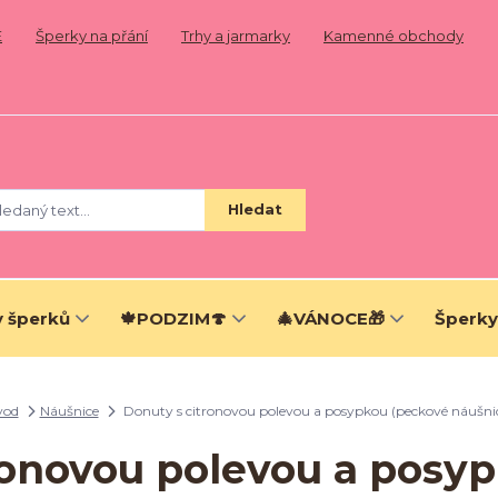
E
Šperky na přání
Trhy a jarmarky
Kamenné obchody
Hledat
 šperků
🍁PODZIM🍄
🎄VÁNOCE🎁
Šperky
vod
Náušnice
Donuty s citronovou polevou a posypkou (peckové náušni
ronovou polevou a posy