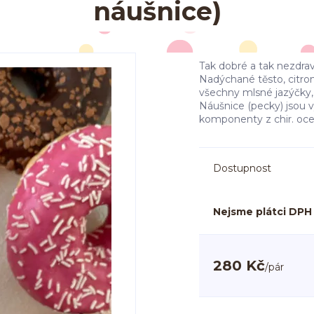
náušnice)
Tak dobré a tak nezdra
Nadýchané těsto, citro
všechny mlsné jazýčky,
Náušnice (pecky) jsou
komponenty z chir. oceli
Dostupnost
Nejsme plátci DPH
280 Kč
/
pár