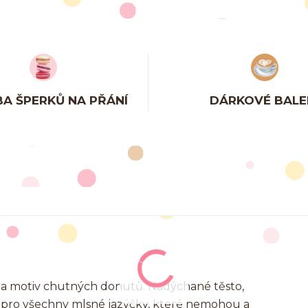
A ŠPERKŮ NA PŘÁNÍ
DÁRKOVÉ BALE
a motiv chutných donutů. Nadýchané těsto,
 pro všechny mlsné jazýčky, které nemohou a