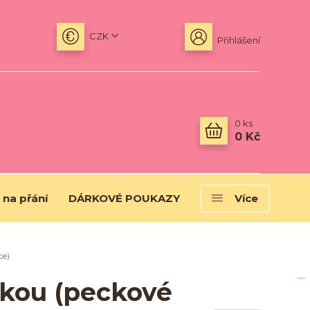
CZK
Přihlášení
0
ks
0 Kč
 na přání
DÁRKOVÉ POUKAZY
Více
ce)
pkou (peckové