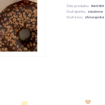
Číslo produktu:
NA0189
Druh šperku:
náušnice
Druh kovu:
chirurgická