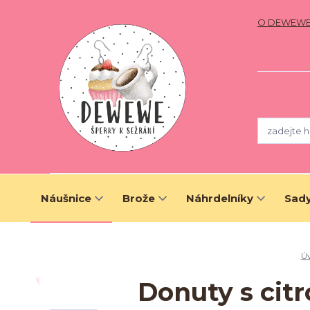
O DEWEW
Náušnice
Brože
Náhrdelníky
Sady
Ú
Donuty s cit