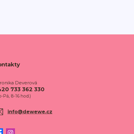
ontakty
ronika Deverová
420 733 362 330
o-Pá, 8-16 hod.)
info@dewewe.cz