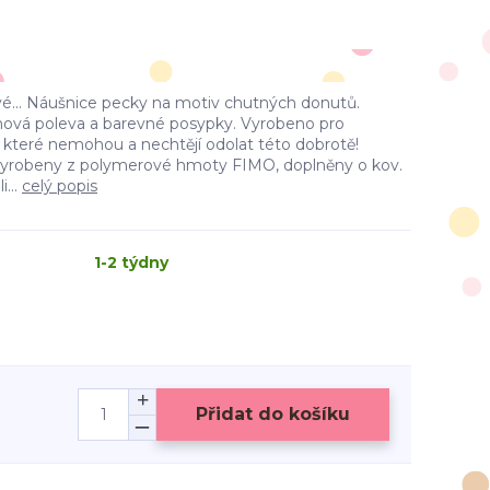
vé... Náušnice pecky na motiv chutných donutů.
nová poleva a barevné posypky. Vyrobeno pro
 které nemohou a nechtějí odolat této dobrotě!
 vyrobeny z polymerové hmoty FIMO, doplněny o kov.
...
celý popis
1-2 týdny
Přidat do košíku