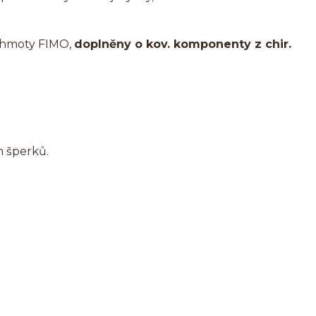
é hmoty FIMO,
doplněny o kov. komponenty z chir.
h šperků.