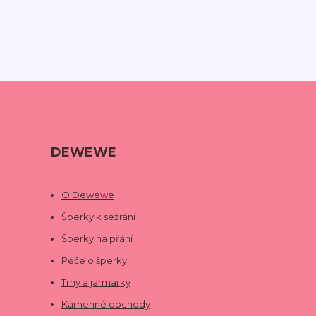
DEWEWE
O Dewewe
Šperky k sežrání
Šperky na přání
Péče o šperky
Trhy a jarmarky
Kamenné obchody