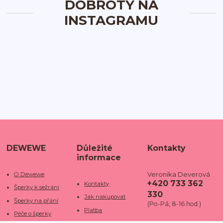
DOBROTY NA
INSTAGRAMU
DEWEWE
Důležité
Kontakty
informace
Veronika Deverová
O Dewewe
+420 733 362
Kontakty
Šperky k sežrání
330
Jak nakupovat
Šperky na přání
(Po-Pá, 8-16 hod.)
Platba
Péče o šperky