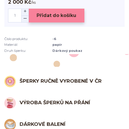
2 000 Kč
/
ks
Přidat do košíku
Číslo produktu:
-6
Materiál:
papír
Druh šperku:
Dárkový poukaz
ŠPERKY RUČNĚ VYROBENÉ V ČR
VÝROBA ŠPERKŮ NA PŘÁNÍ
DÁRKOVÉ BALENÍ