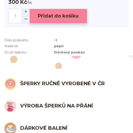
300 Kč
/
ks
Přidat do košíku
Číslo produktu:
-1
Materiál:
papír
Druh šperku:
Dárkový poukaz
ŠPERKY RUČNĚ VYROBENÉ V ČR
VÝROBA ŠPERKŮ NA PŘÁNÍ
DÁRKOVÉ BALENÍ