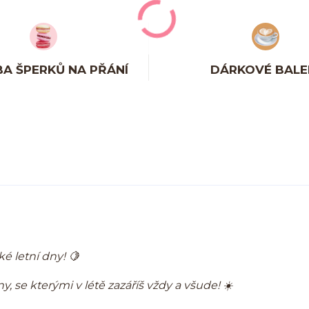
A ŠPERKŮ NA PŘÁNÍ
DÁRKOVÉ BALE
é letní dny! 🍋
, se kterými v létě zazáříš vždy a všude! ☀️