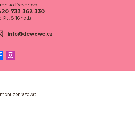
ronika Deverová
420 733 362 330
o-Pá, 8-16 hod.)
info@dewewe.cz
 mohli zobrazovat