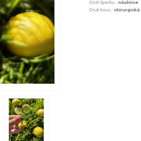
Druh šperku:
náušnice
Druh kovu:
chirurgická