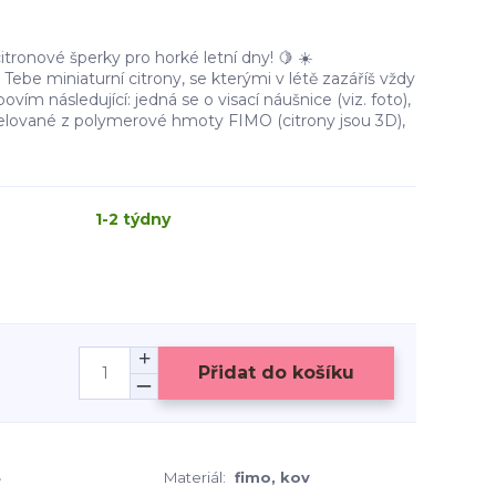
tronové šperky pro horké letní dny! 🍋 ☀️
ebe miniaturní citrony, se kterými v létě zazáříš vždy
ovím následující: jedná se o visací náušnice (viz. foto),
elované z polymerové hmoty FIMO (citrony jsou 3D),
1-2 týdny
Přidat do košíku
4
Materiál:
fimo, kov