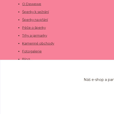
O Dewewe
Šperky k sežrání
Šperky na přání
Péče o šperky
Trhy a jarmarky
Kamenné obchody
Fotogalerie
Blog
Náš e-shop a par