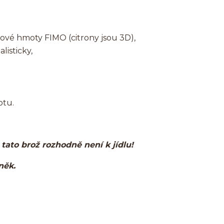
ové hmoty FIMO (citrony jsou 3D),
listicky,
otu.
, tato brož rozhodně není k jídlu!
lněk.