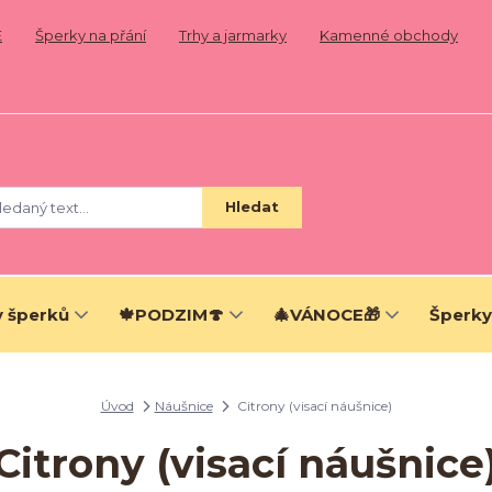
E
Šperky na přání
Trhy a jarmarky
Kamenné obchody
Hledat
 šperků
🍁PODZIM🍄
🎄VÁNOCE🎁
Šperky
Úvod
Náušnice
Citrony (visací náušnice)
Citrony (visací náušnice