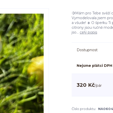
🍋Mám pro Tebe svěží ci
Vymodelovala jsem pro T
a všude! ☀️ O šperku Ti p
citrony jsou ručně mod
jso...
celý popis
Dostupnost
Nejsme plátci DPH
320 Kč
/
pár
Číslo produktu:
NA060