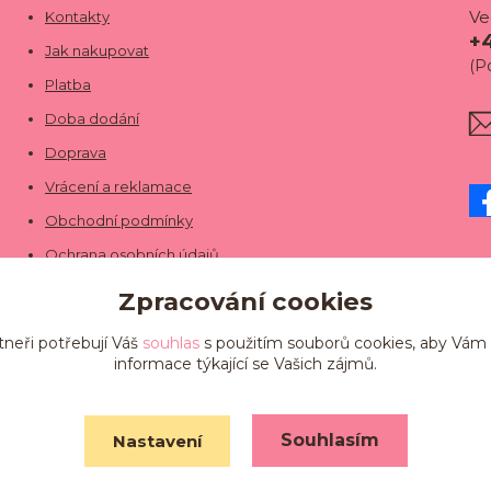
Ve
Kontakty
+
Jak nakupovat
(P
Platba
Doba dodání
Doprava
Vrácení a reklamace
Obchodní podmínky
Ochrana osobních údajů
Zpracování cookies
tneři potřebují Váš
souhlas
s použitím souborů cookies, aby Vám
informace týkající se Vašich zájmů.
Souhlasím
Nastavení
Vytvořeno na
Eshop-rychle.cz