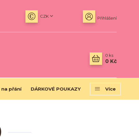
CZK
Přihlášení
0
ks
0 Kč
 na přání
DÁRKOVÉ POUKAZY
Více
)