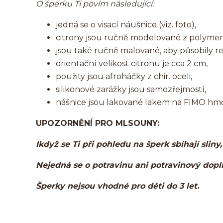
O šperku Ti povím následující:
jedná se o visací náušnice (viz. foto),
citrony jsou ručně modelované z polymer
jsou také ručně malované, aby působily rea
orientační velikost citronu je cca 2 cm,
použity jsou afroháčky z chir. oceli,
silikonové zarážky jsou samozřejmostí,
nášnice jsou lakované lakem na FIMO hm
UPOZORNĚNÍ PRO MLSOUNY:
Ikdyž se Ti při pohledu na šperk sbíhají sliny
Nejedná se o potravinu ani potravinový dop
Šperky nejsou vhodné pro děti do 3 let.