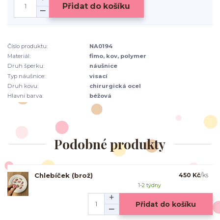
Přidat do košíku
Číslo produktu:
NA0194
Materiál:
fimo, kov, polymer
Druh šperku:
náušnice
Typ náušnice:
visací
Druh kovu:
chirurgická ocel
Hlavní barva:
béžová
Podobné produkty
Chlebíček (brož)
450 Kč
/
ks
1-2 týdny
Přidat do košíku