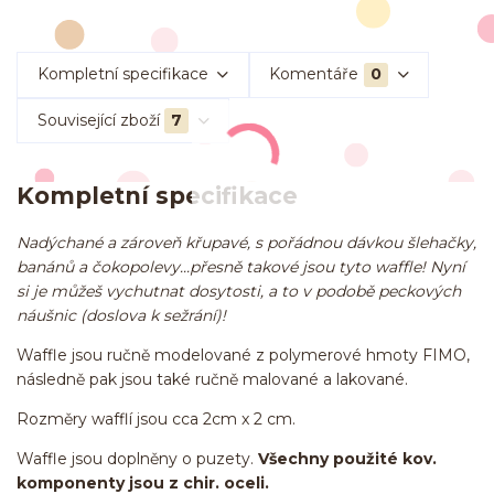
Kompletní specifikace
Komentáře
0
Související zboží
7
Kompletní specifikace
Nadýchané a zároveň křupavé, s pořádnou dávkou šlehačky,
banánů a čokopolevy...přesně takové jsou tyto waffle! Nyní
si je můžeš vychutnat dosytosti, a to v podobě peckových
náušnic (doslova k sežrání)!
Waffle jsou ručně modelované z polymerové hmoty FIMO,
následně pak jsou také ručně malované a lakované.
Rozměry wafflí jsou cca 2cm x 2 cm.
Waffle jsou doplněny o puzety.
Všechny použité kov.
komponenty jsou z chir. oceli.