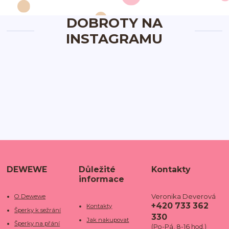
DOBROTY NA
INSTAGRAMU
DEWEWE
Důležité
Kontakty
informace
Veronika Deverová
O Dewewe
+420 733 362
Kontakty
Šperky k sežrání
330
Jak nakupovat
Šperky na přání
(Po-Pá, 8-16 hod.)