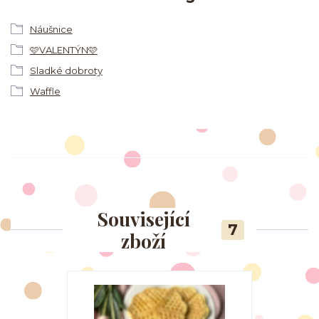
Náušnice
🩷VALENTÝN🩷
Sladké dobroty
Waffle
Související
7
zboží