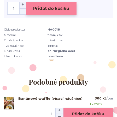
Přidat do košíku
Číslo produktu:
NA0018
Materiál:
fimo, kov
Druh šperku:
náušnice
Typ náušnice:
pecka
Druh kovu:
chirurgická ocel
Hlavní barva:
oranžová
Podobné produkty
Banánové waffle (visací náušnice)
300 Kč
/
pár
1-2 týdny
Přidat do košíku