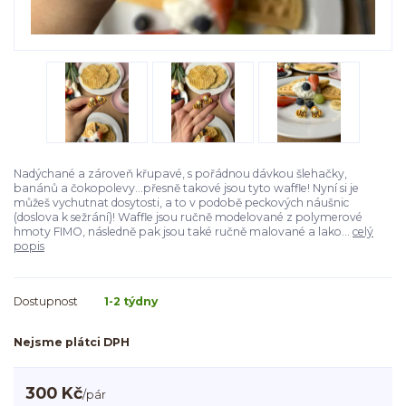
Nadýchané a zároveň křupavé, s pořádnou dávkou šlehačky,
banánů a čokopolevy...přesně takové jsou tyto waffle! Nyní si je
můžeš vychutnat dosytosti, a to v podobě peckových náušnic
(doslova k sežrání)! Waffle jsou ručně modelované z polymerové
hmoty FIMO, následně pak jsou také ručně malované a lako...
celý
popis
Dostupnost
1-2 týdny
Nejsme plátci DPH
300 Kč
/
pár