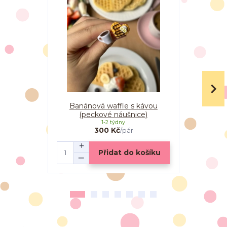
Banánová waffle s kávou
Banánová w
(peckové náušnice)
1-2 týdny
300 Kč
/
pár
Přidat do košíku