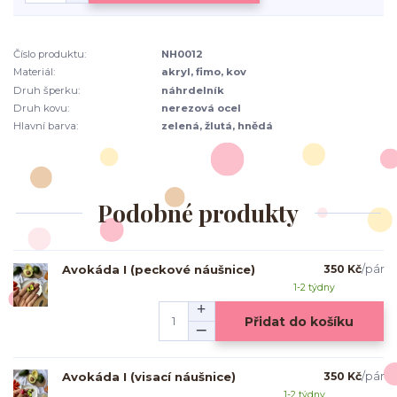
Číslo produktu:
NH0012
Materiál:
akryl, fimo, kov
Druh šperku:
náhrdelník
Druh kovu:
nerezová ocel
Hlavní barva:
zelená, žlutá, hnědá
Podobné produkty
Avokáda I (peckové náušnice)
350 Kč
/
pár
1-2 týdny
Přidat do košíku
Avokáda I (visací náušnice)
350 Kč
/
pár
1-2 týdny