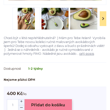
Chceš být v létě nepřehlédnutelná? :) Mám pro Tebe řešení! Vyrobila
jsem pro Tebe novou kolekci ručně malovaných avokádových
šperků! Dodej si odvahu vystoupit z davu a buď o prázdninách vidět!
:) Jedná se o náhrdelník - avokádo je ručně vymodelované z
polymerové hmoty FIMO. Následně jsou avokádo...
celý popis
Dostupnost
1-2 týdny
Nejsme plátci DPH
400 Kč
/
ks
Přidat do košíku