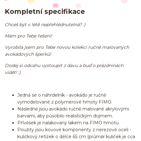
Kompletní specifikace
Chceš být v létě nepřehlédnutelná? :)
Mám pro Tebe řešení!
Vyrobila jsem pro Tebe novou kolekci ručně malovaných
avokádových šperků!
Dodej si odvahu vystoupit z davu a buď o prázdninách
vidět! :)
Jedná se o náhrdelník - avokádo je ručně
vymodelované z polymerové hmoty FIMO.
Následně jsou avokádo ručně malované akrylovými
barvami, aby působilo realistickým dojmem.
Přívěsek je nalakovaný lakem na FIMO hmotu.
Použity jsou kovové komponenty z nerezové oceli -
kuličkový řetízek o délce 65 cm (průměr kuliček je cca